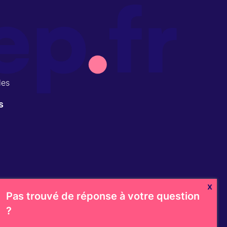
les
s
x
Pas trouvé de réponse à votre question
?