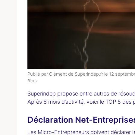
Publié par Clément de Superindep.fr le
12 septemb
#tns
Superindep propose entre autres de résoudr
Après 6 mois d’activité, voici le TOP 5 de
Déclaration Net-Entreprises
Les Micro-Entrepreneurs doivent déclarer leur