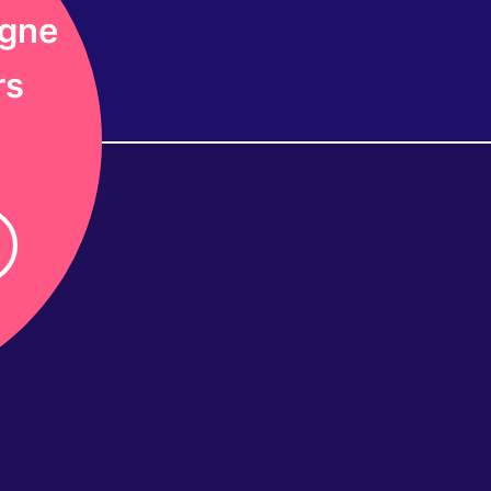
agne
rs