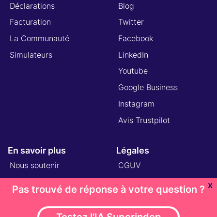
Déclarations
Blog
Facturation
Twitter
La Communauté
Facebook
Simulateurs
LinkedIn
Youtube
Google Business
Instagram
Avis Trustpilot
En savoir plus
Légales
Nous soutenir
CGUV
Partenaires
Mentions légales
x
Pas trouvé de réponse à votre question ?
Nos offres
À Propos
Testez l'IA Superindep