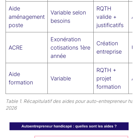
Aide
RQTH
Variable selon
aménagement
valide +
A
besoins
poste
justificatifs
Exonération
Création
ACRE
cotisations 1ère
U
entreprise
année
RQTH +
Aide
Variable
projet
A
formation
formation
Table 1. Récapitulatif des aides pour auto-entrepreneur han
2026