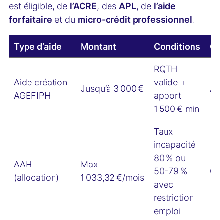
est éligible, de
l’ACRE
, des
APL
, de
l’aide
forfaitaire
et du
micro-crédit professionnel
.
Type d’aide
Montant
Conditions
O
RQTH
Aide création
valide +
Jusqu’à 3 000 €
A
AGEFIPH
apport
1 500 € min
Taux
incapacité
80 % ou
AAH
Max
50-79 %
C
(allocation)
1 033,32 €/mois
avec
restriction
emploi