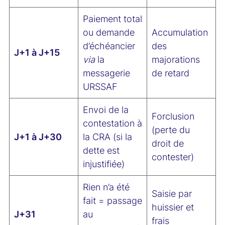
Paiement total
ou demande
Accumulation
d’échéancier
des
J+1 à J+15
via
la
majorations
messagerie
de retard
URSSAF
Envoi de la
Forclusion
contestation à
(perte du
J+1 à J+30
la CRA (si la
droit de
dette est
contester)
injustifiée)
Rien n’a été
Saisie par
fait = passage
huissier et
J+31
au
frais