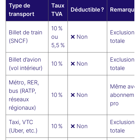
Type de
Taux
Déductible ?
Remarque
transport
TVA
10 %
Billet de train
Exclusion
ou
❌ Non
(SNCF)
totale
5,5 %
Billet d’avion
Exclusion
10 %
❌ Non
(vol intérieur)
totale
Métro, RER,
Même avec
bus (RATP,
10 %
❌ Non
abonnemen
réseaux
pro
régionaux)
Taxi, VTC
Exclusion
10 %
❌ Non
(Uber, etc.)
totale