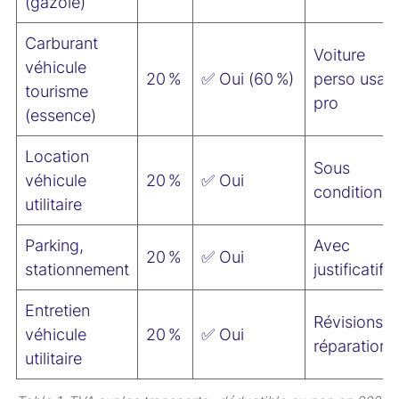
(gazole)
Carburant
Voiture
véhicule
20 %
✅ Oui (60 %)
perso usag
tourisme
pro
(essence)
Location
Sous
véhicule
20 %
✅ Oui
conditions
utilitaire
Parking,
Avec
20 %
✅ Oui
stationnement
justificatifs
Entretien
Révisions,
véhicule
20 %
✅ Oui
réparations
utilitaire