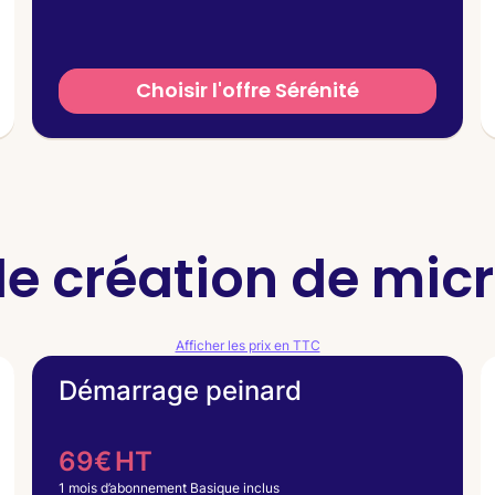
Choisir l'offre Sérénité
de création de mic
Afficher les prix en TTC
Démarrage peinard
69€ HT
1 mois d’abonnement Basique inclus