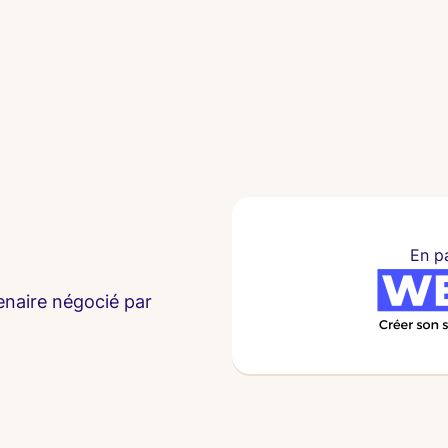
En p
enaire négocié par